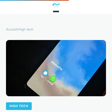
Accueil
›
High tech
HIGH TECH