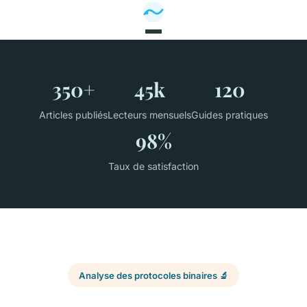
350+
45k
120
Articles publiés
Lecteurs mensuels
Guides pratiques
98%
Taux de satisfaction
Analyse des protocoles binaires 🔬